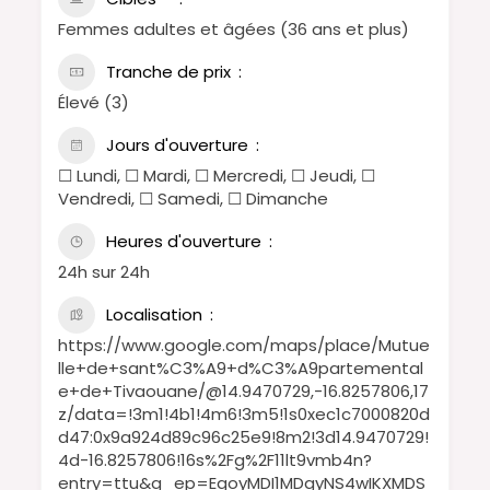
Femmes adultes et âgées (36 ans et plus)
Tranche de prix
Élevé (3)
Jours d'ouverture
☐ Lundi, ☐ Mardi, ☐ Mercredi, ☐ Jeudi, ☐
Vendredi, ☐ Samedi, ☐ Dimanche
Heures d'ouverture
24h sur 24h
Localisation
https://www.google.com/maps/place/Mutue
lle+de+sant%C3%A9+d%C3%A9partemental
e+de+Tivaouane/@14.9470729,-16.8257806,17
z/data=!3m1!4b1!4m6!3m5!1s0xec1c7000820d
d47:0x9a924d89c96c25e9!8m2!3d14.9470729!
4d-16.8257806!16s%2Fg%2F11lt9vmb4n?
entry=ttu&g_ep=EgoyMDI1MDgyNS4wIKXMDS