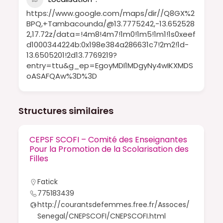
https://www.google.com/maps/dir//Q8GX%2
BPQ,+Tambacounda/@13.7775242,-13.652528
2,17.72z/data=!4m8!4m7!1m0!1m5!1m1!1s0xeef
d1000344224b:0x198e384a286631c7!2m2!1d-
13.6505201!2d13.7769219?
entry=ttu&g_ep=EgoyMDI1MDgyNy4wIKXMDS
oASAFQAw%3D%3D
Structures similaires
CEPSF SCOFI – Comité des Enseignantes
Pour la Promotion de la Scolarisation des
Filles
Fatick
775183439
http://courantsdefemmes.free.fr/Assoces/
Senegal/CNEPSCOFI/CNEPSCOFI.html