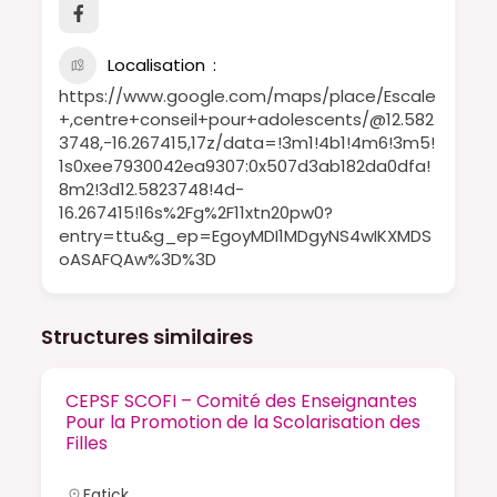
Localisation
https://www.google.com/maps/place/Escale
+,centre+conseil+pour+adolescents/@12.582
3748,-16.267415,17z/data=!3m1!4b1!4m6!3m5!
1s0xee7930042ea9307:0x507d3ab182da0dfa!
8m2!3d12.5823748!4d-
16.267415!16s%2Fg%2F11xtn20pw0?
entry=ttu&g_ep=EgoyMDI1MDgyNS4wIKXMDS
oASAFQAw%3D%3D
Structures similaires
CEPSF SCOFI – Comité des Enseignantes
Pour la Promotion de la Scolarisation des
Filles
Fatick