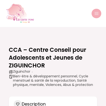
Aller
MAI
au
MEN
contenu
CCA – Centre Conseil pour
Adolescents et Jeunes de
ZIGUINCHOR
Ziguinchor
Bien-être & développement personnel
,
Cycle
menstruel & santé de la reproduction
,
Santé
physique, mentale
,
Violences, Abus & protection
Description