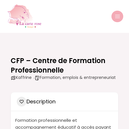
Aller
MAI
au
MEN
contenu
CFP – Centre de Formation
Professionnelle
Kaffrine
Formation, emplois & entrepreneuriat
Description
Formation professionnelle et
accompagnement éducatif à accès payant