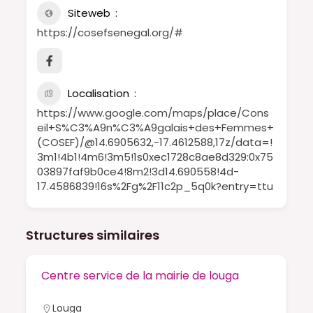
Siteweb
https://cosefsenegal.org/#
Localisation
https://www.google.com/maps/place/Cons
eil+S%C3%A9n%C3%A9galais+des+Femmes+
(COSEF)/@14.6905632,-17.4612588,17z/data=!
3m1!4b1!4m6!3m5!1s0xec1728c8ae8d329:0x75
03897faf9b0ce4!8m2!3d14.690558!4d-
17.4586839!16s%2Fg%2F11c2p_5q0k?entry=ttu
Structures similaires
Centre service de la mairie de louga
Louga