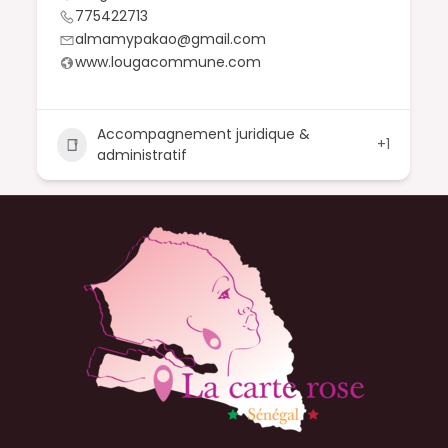
775422713
almamypakao@gmail.com
www.lougacommune.com
Accompagnement juridique &
+1
administratif