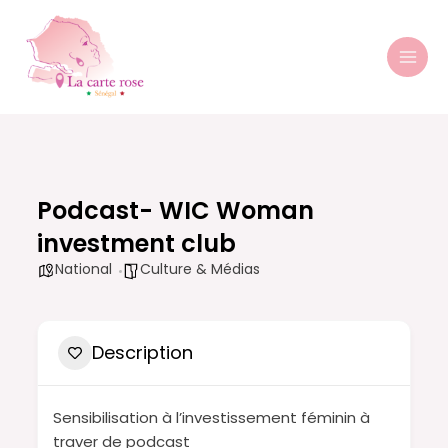
Aller
MAI
au
MEN
contenu
Podcast- WIC Woman
investment club
National
Culture & Médias
Description
Sensibilisation à l’investissement féminin à
traver de podcast