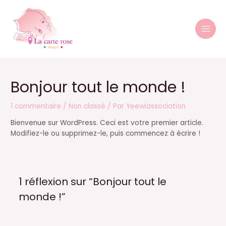
Aller
MAI
au
MEN
contenu
Bonjour tout le monde !
1 commentaire
/
Non classé
/ Par
Yeewiassociation
Bienvenue sur WordPress. Ceci est votre premier article.
Modifiez-le ou supprimez-le, puis commencez à écrire !
1 réflexion sur “Bonjour tout le
monde !”