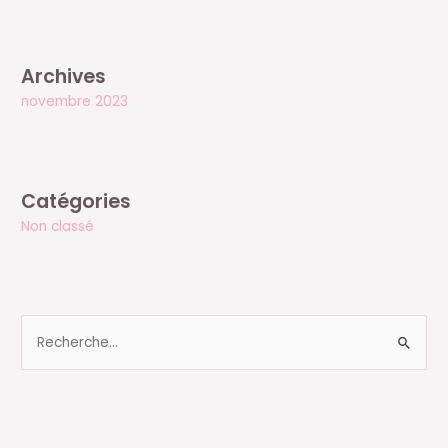
Archives
novembre 2023
Catégories
Non classé
R
e
c
h