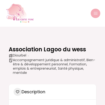
Aller
MAI
au
MEN
contenu
Association Lagoo du wess
Diourbel
Accompagnement juridique & administratif
,
Bien-
être & développement personnel
,
Formation,
emplois & entrepreneuriat
,
Santé physique,
mentale
Description