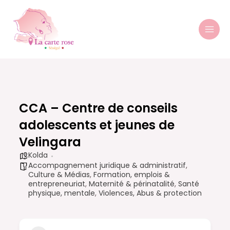
Aller
MAI
au
MEN
contenu
CCA – Centre de conseils
adolescents et jeunes de
Velingara
Kolda
Accompagnement juridique & administratif
,
Culture & Médias
,
Formation, emplois &
entrepreneuriat
,
Maternité & périnatalité
,
Santé
physique, mentale
,
Violences, Abus & protection