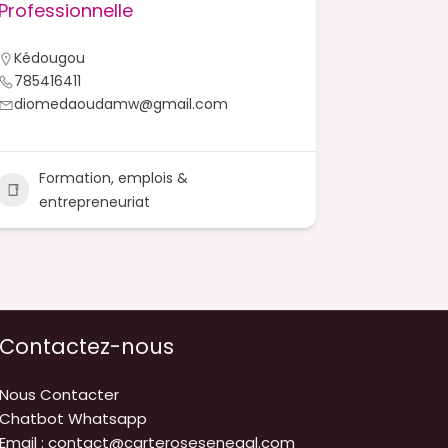
Professionnelle
Femmes 
Kédougou
Kédougo
785416411
33985123
diomedaoudamw@gmail.com
kadiado
Formation, emplois &
Forma
entrepreneuriat
entre
Contactez-nous
Nous Contacter
Chatbot Whatsapp
Email : contact@carterosesenegal.com