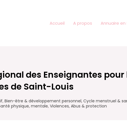
Accueil
A propos
Annuaire en 
ional des Enseignantes pour 
les de Saint-Louis
if
,
Bien-être & développement personnel
,
Cycle menstruel & san
Santé physique, mentale
,
Violences, Abus & protection