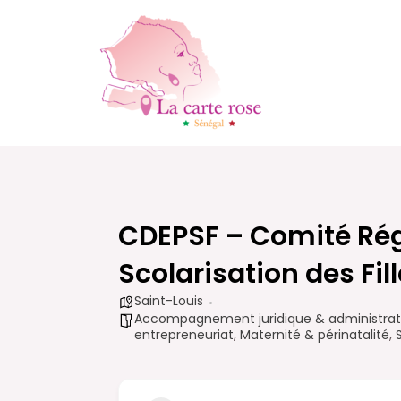
Aller
au
contenu
CDEPSF – Comité Rég
Scolarisation des Fil
Saint-Louis
Accompagnement juridique & administrat
entrepreneuriat
,
Maternité & périnatalité
,