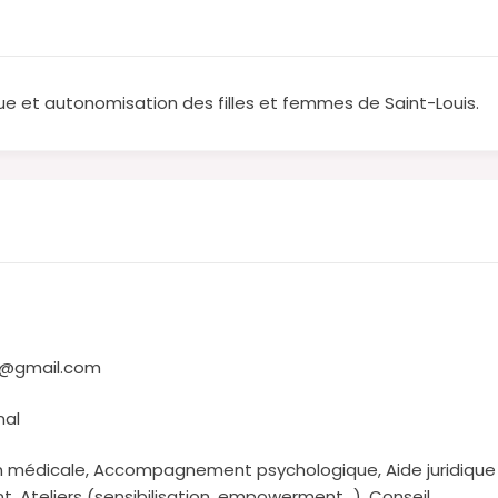
ique et autonomisation des filles et femmes de Saint-Louis.
3@gmail.com
nal
 médicale, Accompagnement psychologique, Aide juridique /
, Ateliers (sensibilisation, empowerment…), Conseil