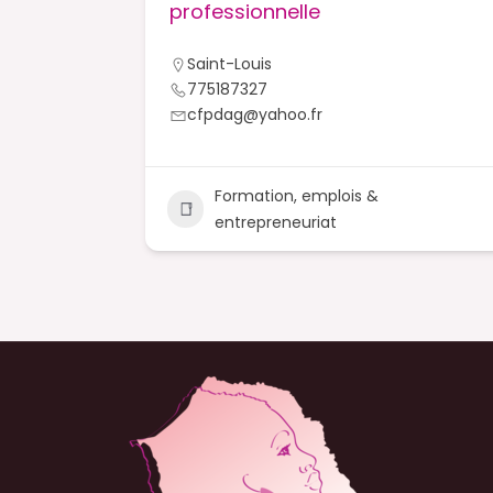
cke
professionnelle
Saint-Louis
775187327
cfpdag@yahoo.fr
ue &
Formation, emplois &
+2
entrepreneuriat