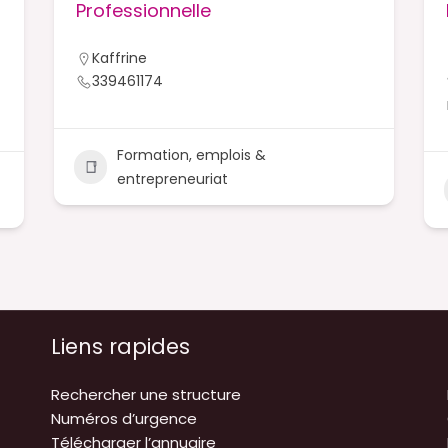
Professionnelle
Kaffrine
339461174
Formation, emplois &
entrepreneuriat
Liens rapides
Rechercher une structure
Numéros d’urgence
Télécharger l’annuaire