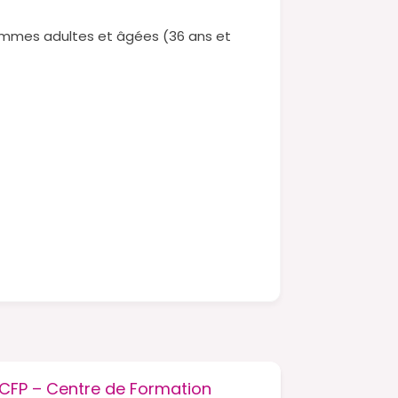
Femmes adultes et âgées (36 ans et
CFP – Centre de Formation
CFEPAK –