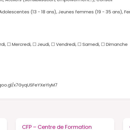
, Adolescentes (13 - 18 ans), Jeunes femmes (19 - 35 ans), 
rdi, ☐ Mercredi, ☐ Jeudi, ☐ Vendredi, ☐ Samedi, ☐ Dimanche
goo.gl/x7GyqUSFeYXeYiyM7
CFP – Centre de Formation