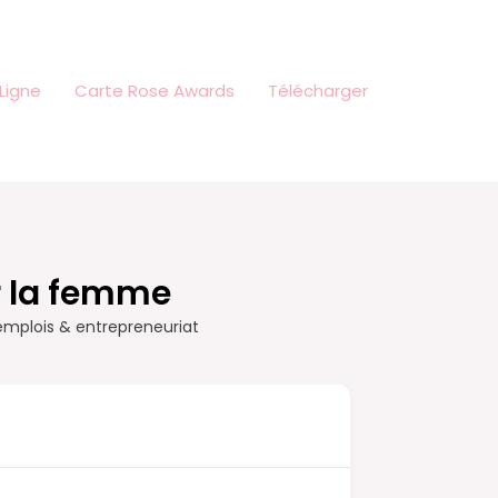
Ligne
Carte Rose Awards
Télécharger
r la femme
emplois & entrepreneuriat