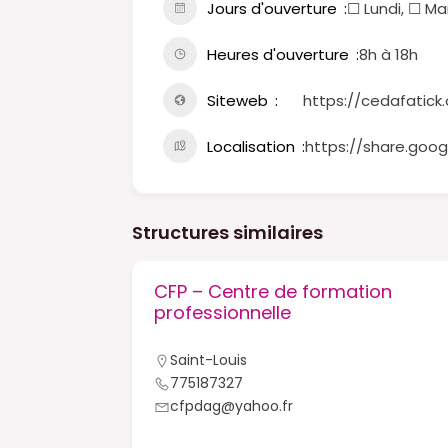
Jours d'ouverture
☐ Lundi, ☐ Ma
Heures d'ouverture
8h à 18h
Siteweb
https://cedafatic
Localisation
https://share.goo
Structures similaires
ion
CFP – Centre de formation
cke
professionnelle
Saint-Louis
775187327
cfpdag@yahoo.fr