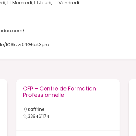
rdi, ☐ Mercredi, ☐ Jeudi, ☐ Vendredi
k.odoo.com/
gle/lC6kzzr0RG6ak3grc
CFP – Centre de Formation
Professionnelle
Kaffrine
339461174