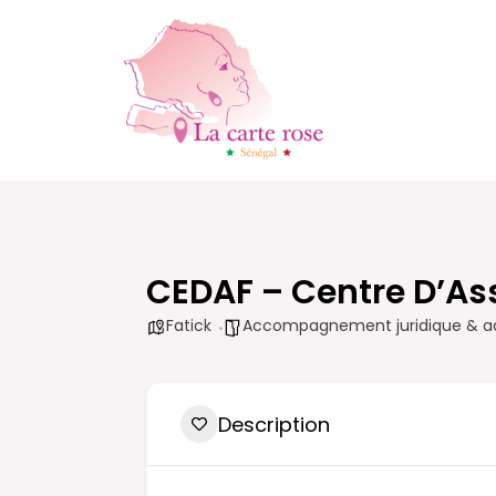
Aller
au
contenu
CEDAF – Centre D’As
Fatick
Accompagnement juridique & ad
Description