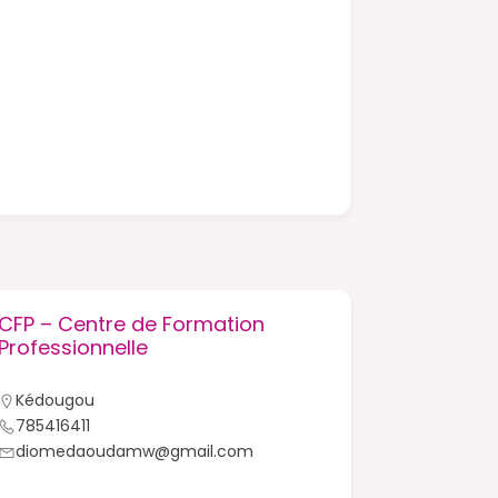
CFP – Centre de Formation
CFEPAK –
Professionnelle
Femmes 
Kédougou
Kédougo
785416411
33985123
diomedaoudamw@gmail.com
kadiado