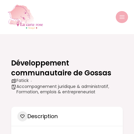
Aller
MAI
au
MEN
contenu
Développement
communautaire de Gossas
Fatick
Accompagnement juridique & administratif
,
Formation, emplois & entrepreneuriat
Description