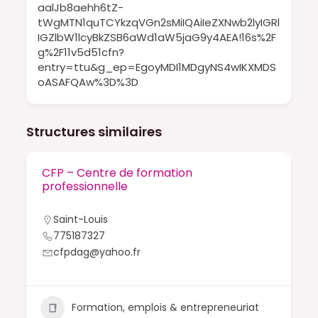
aalJb8aehh6tZ-
tWgMTN1quTCYkzqVGn2sMiIQAiIeZXNwb2lyIGRl
IGZlbW1lcyBkZSB6aWd1aW5jaG9y4AEA!16s%2F
g%2F11v5d51cfn?
entry=ttu&g_ep=EgoyMDI1MDgyNS4wIKXMDS
oASAFQAw%3D%3D
Structures similaires
CFP – Centre de formation
professionnelle
Saint-Louis
775187327
cfpdag@yahoo.fr
Formation, emplois & entrepreneuriat