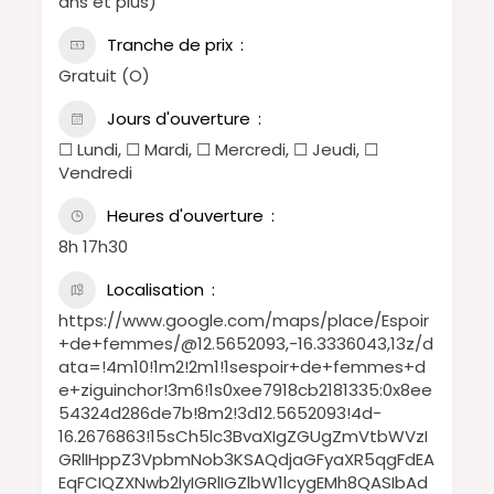
ans et plus)
Tranche de prix
Gratuit (O)
Jours d'ouverture
☐ Lundi, ☐ Mardi, ☐ Mercredi, ☐ Jeudi, ☐
Vendredi
Heures d'ouverture
8h 17h30
Localisation
https://www.google.com/maps/place/Espoir
+de+femmes/@12.5652093,-16.3336043,13z/d
ata=!4m10!1m2!2m1!1sespoir+de+femmes+d
e+ziguinchor!3m6!1s0xee7918cb2181335:0x8ee
54324d286de7b!8m2!3d12.5652093!4d-
16.2676863!15sCh5lc3BvaXIgZGUgZmVtbWVzI
GRlIHppZ3VpbmNob3KSAQdjaGFyaXR5qgFdEA
EqFCIQZXNwb2lyIGRlIGZlbW1lcygEMh8QASIbAd