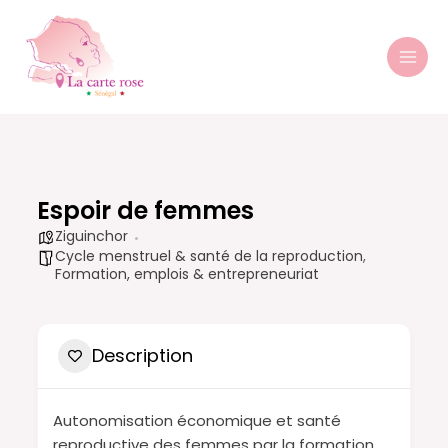
Aller
MAI
au
MEN
contenu
Espoir de femmes
Ziguinchor
Cycle menstruel & santé de la reproduction
,
Formation, emplois & entrepreneuriat
Description
Autonomisation économique et santé
reproductive des femmes par la formation.