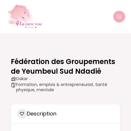
Aller
MAI
au
MEN
contenu
Fédération des Groupements
de Yeumbeul Sud Ndadié
Dakar
Formation, emplois & entrepreneuriat
,
Santé
physique, mentale
Description