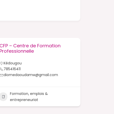
CFP – Centre de Formation
CFEPAK –
Professionnelle
Femmes 
Kédougou
Kédougo
785416411
33985123
diomedaoudamw@gmail.com
kadiado
Formation, emplois &
Forma
entrepreneuriat
entre