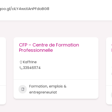
goo.gl/ciLY4wxXAnPFdoBG8
CFP – Centre de Formation
Professionnelle
Kaffrine
339461174
Formation, emplois &
entrepreneuriat