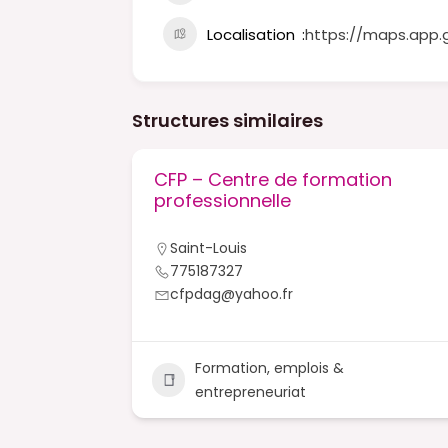
Localisation
https://maps.app.
Structures similaires
ion
CFP – Centre de formation
cke
professionnelle
Saint-Louis
775187327
cfpdag@yahoo.fr
ue &
Formation, emplois &
+2
entrepreneuriat