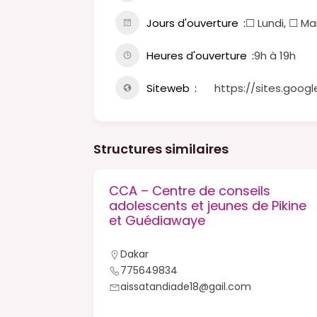
Jours d'ouverture
☐ Lundi, ☐ Ma
Heures d'ouverture
9h à 19h
Siteweb
https://sites.goog
Structures similaires
 de Keur
CCA – Centre de conseils
Africa
adolescents et jeunes de Pikine
et Guédiawaye
Dakar
775649834
aissatandiade18@gail.com
m