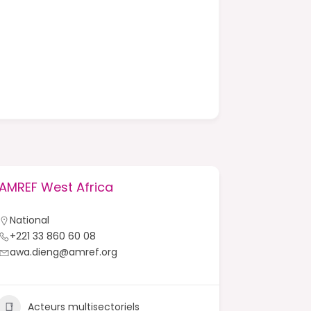
AMREF West Africa
AFEME – 
Femmes 
National
Dakar
+221 33 860 60 08
33 823 5
awa.dieng@amref.org
afemedi
www.afe
Acteurs multisectoriels