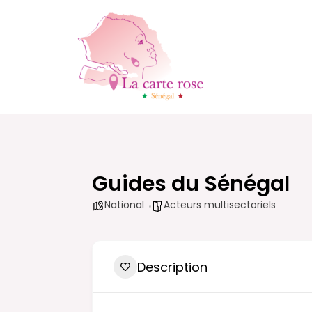
Aller
au
contenu
Guides du Sénégal
National
Acteurs multisectoriels
Description