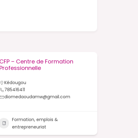
CFP – Centre de Formation
CFEPAK –
Professionnelle
Femmes 
Kédougou
Kédougo
785416411
33985123
diomedaoudamw@gmail.com
kadiado
Formation, emplois &
Forma
entrepreneuriat
entre