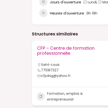
Jours d'ouverture
☐ Lundi, ☐ Ma
Heures d'ouverture
9h 18h
Structures similaires
ion
CFP – Centre de formation
cke
professionnelle
Saint-Louis
775187327
cfpdag@yahoo.fr
ue &
Formation, emplois &
+2
entrepreneuriat