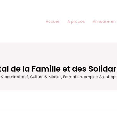
Accueil
A propos
Annuaire en 
l de la Famille et des Solidar
& administratif
,
Culture & Médias
,
Formation, emplois & entrepr