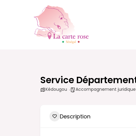
Aller
au
contenu
Service Départementa
Kédougou
Accompagnement juridique 
Description