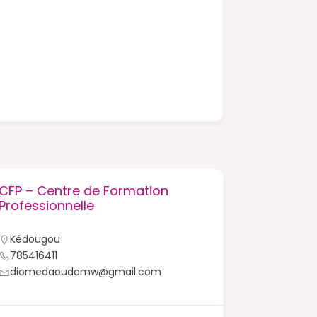
CFP – Centre de Formation
CFEPAK –
Professionnelle
Femmes 
Kédougou
Kédougo
785416411
33985123
diomedaoudamw@gmail.com
kadiado