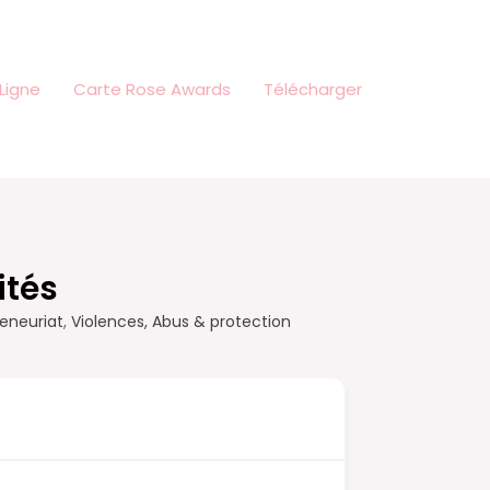
Ligne
Carte Rose Awards
Télécharger
ités
eneuriat
,
Violences, Abus & protection