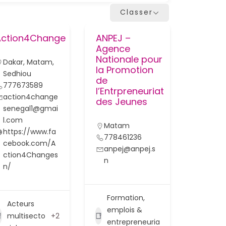
Classer
Action4Change
ANPEJ –
Agence
Nationale pour
Dakar
,
Matam
,
la Promotion
Sedhiou
de
777673589
l’Entrpreneuriat
action4change
des Jeunes
senegal1@gmai
l.com
Matam
https://www.fa
778461236
cebook.com/A
anpej@anpej.s
ction4Changes
n
n/
Formation,
Acteurs
emplois &
multisecto
+2
entrepreneuria