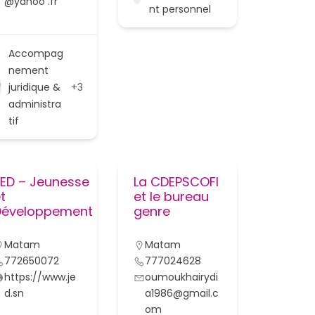
@yahoo .fr
nt personnel
Accompag
nement
juridique &
+3
administra
tif
JED – Jeunesse
La CDEPSCOFI
t
et le bureau
Développement
genre
Matam
Matam
772650072
777024628
https://www.je
oumoukhairydi
d.sn
a1986@gmail.c
om