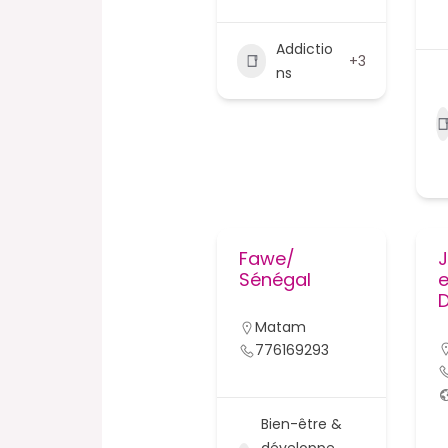
Addictio
+3
ns
Fawe/
Sénégal
e
Matam
776169293
Bien-être &
développe