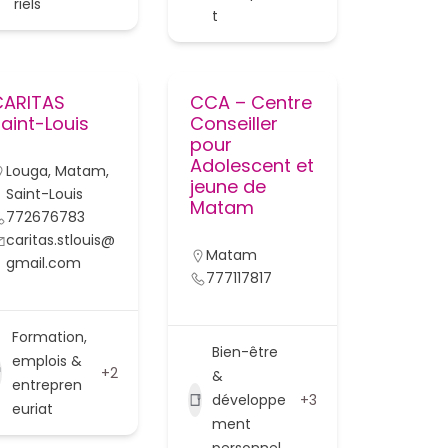
riels
t
CARITAS
CCA – Centre
aint-Louis
Conseiller
pour
Adolescent et
Louga
,
Matam
,
jeune de
Saint-Louis
Matam
772676783
caritas.stlouis@
Matam
gmail.com
777117817
Formation,
Bien-être
emplois &
+2
&
entrepren
développe
+3
euriat
ment
personnel