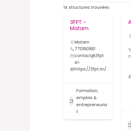
14
structures trouvées
3FPT –
Matam
Matam
770190180
contact@3fpt.
sn
https://3fpt.sn/
Formation,
emplois &
entrepreneuria
t