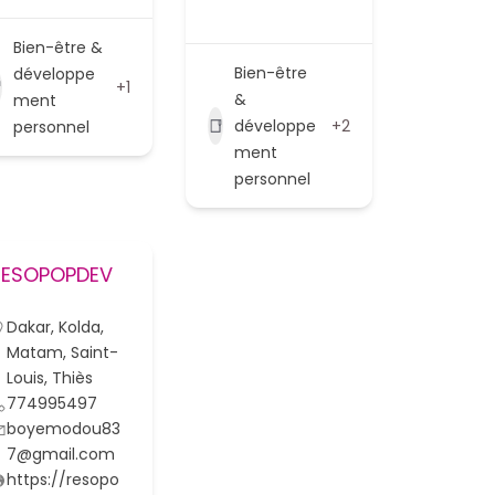
Bien-être &
Bien-être
développe
+1
&
ment
développe
+2
personnel
ment
personnel
RESOPOPDEV
Dakar
,
Kolda
,
Matam
,
Saint-
Louis
,
Thiès
774995497
boyemodou83
7@gmail.com
https://resopo