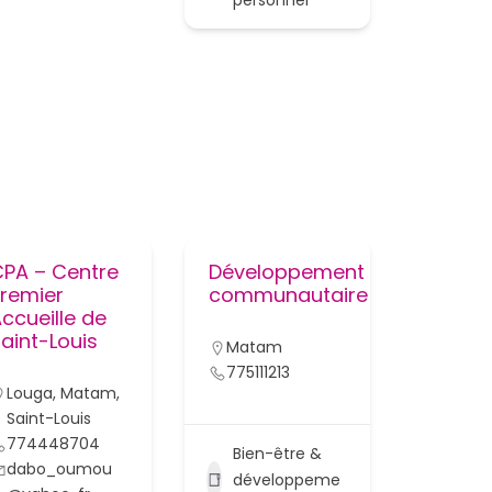
CPA – Centre
Développement
Premier
communautaire
ccueille de
aint-Louis
Matam
775111213
Louga
,
Matam
,
Saint-Louis
774448704
Bien-être &
dabo_oumou
développeme