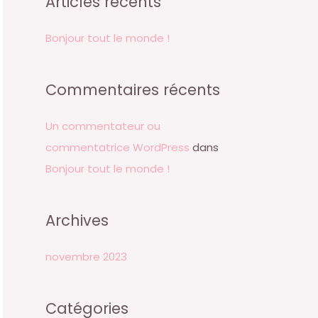
Articles récents
h
e
Bonjour tout le monde !
r
c
Commentaires récents
h
e
Un commentateur ou
r
commentatrice WordPress
dans
Bonjour tout le monde !
:
Archives
novembre 2023
Catégories