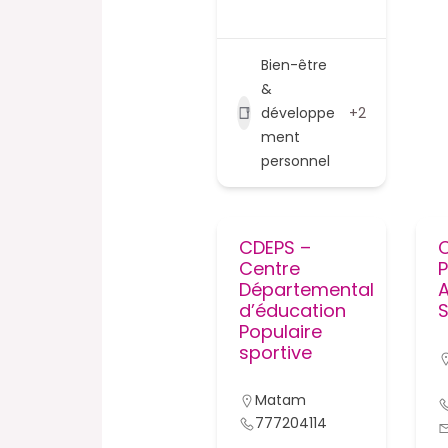
Bien-être
&
développe
+2
ment
personnel
CDEPS –
Centre
Départemental
A
d’éducation
S
Populaire
sportive
Matam
777204114