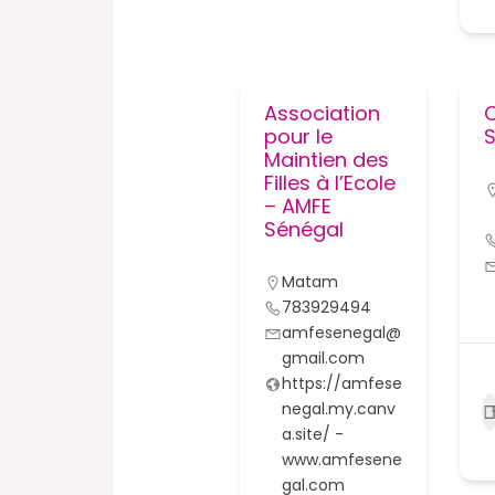
Association
pour le
S
Maintien des
Filles à l’Ecole
– AMFE
Sénégal
Matam
783929494
amfesenegal@
gmail.com
https://amfese
negal.my.canv
a.site/ -
www.amfesene
gal.com