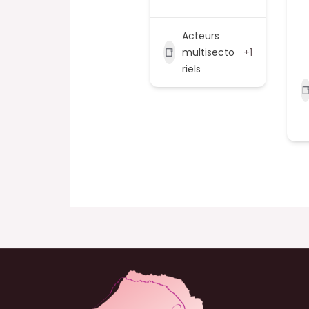
Acteurs
multisecto
+1
riels