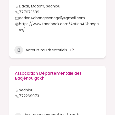
Dakar
,
Matam
,
Sedhiou
777673589
action4changesenegal1@gmail.com
https://www.facebook.com/Action4Change
sn/
Acteurs multisectoriels
+2
Association Départementale des
Badjénou gokh
Sedhiou
772269973
Accompagnement juridique &