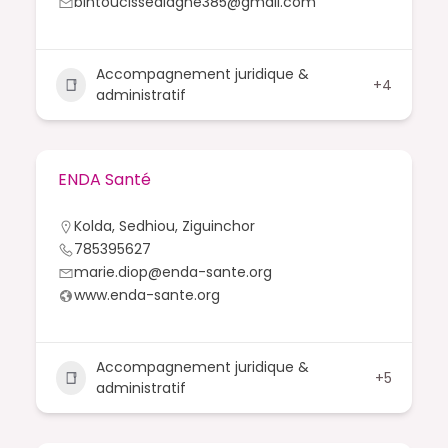
bintoucissediagne385@gmail.com
Accompagnement juridique &
+4
administratif
ENDA Santé
Kolda
,
Sedhiou
,
Ziguinchor
785395627
marie.diop@enda-sante.org
www.enda-sante.org
Accompagnement juridique &
+5
administratif