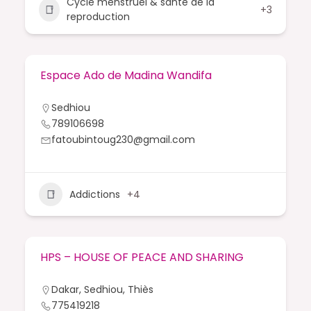
Cycle menstruel & santé de la
+3
reproduction
Espace Ado de Madina Wandifa
Sedhiou
789106698
fatoubintoug230@gmail.com
Addictions
+4
HPS – HOUSE OF PEACE AND SHARING
Dakar
,
Sedhiou
,
Thiès
775419218