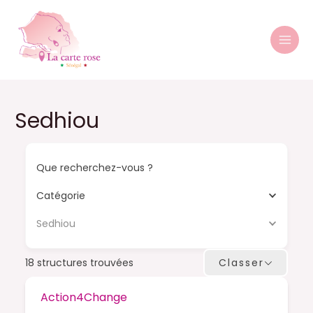
Aller
MAI
au
MEN
contenu
Sedhiou
Que recherchez-vous ?
Catégorie
Sedhiou
18
structures trouvées
Classer
Action4Change