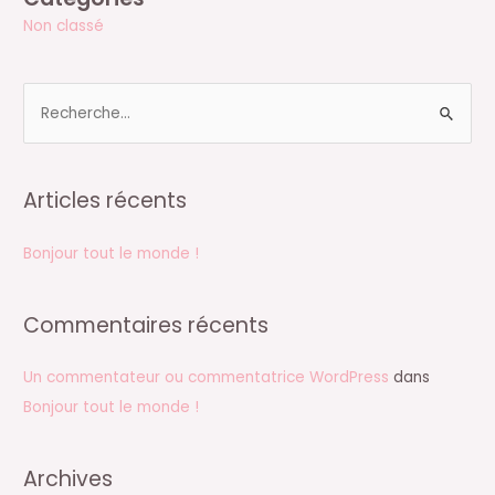
Non classé
R
e
c
Articles récents
h
e
Bonjour tout le monde !
r
c
Commentaires récents
h
e
Un commentateur ou commentatrice WordPress
dans
r
Bonjour tout le monde !
:
Archives